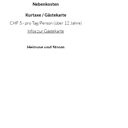
Nebenkosten
Kurtaxe / Gästekarte
CHF 5.- pro Tag/Person (über 12 Jahre)
Infos zur Gästekarte
Heizung und Strom
Nach Verbrauch und aktuellem Stromtarif
Endreinigung
CHF 150.-
Bett- / Badwäsche
CHF 25.- pro Person
fakultativ - Wäsche kann auch selbst
mitgebracht werden