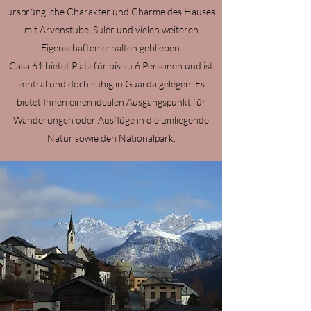
ursprüngliche Charakter und Charme des Hauses
mit Arvenstube, Sulèr und vielen weiteren
Eigenschaften erhalten geblieben.
Casa 61 bietet Platz für bis zu 6 Personen und ist
zentral und doch ruhig in Guarda gelegen. Es
bietet Ihnen einen idealen Ausgangspunkt für
Wanderungen oder Ausflüge in die umliegende
Natur sowie den Nationalpark.