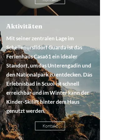
Aktivitäten
Mit seiner zentralen Lage im
Schellenurslidorf Guarda ist das
Ferienhaus Casa61 ein idealer
Standort, um das Unterengadin und
den Nationalpark zu entdecken. Das
Erlebnisbad in Scuol ist schnell
erreichbar und im Winter kann der
Kinder-Skilift hinter dem Haus
genutzt werden.
Kontakt